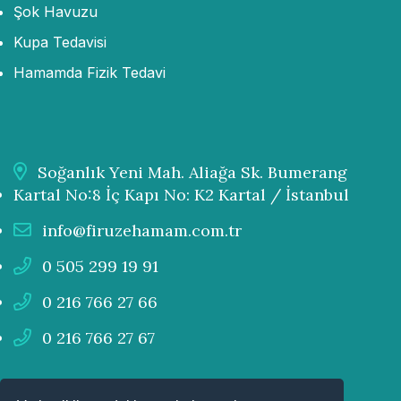
Şok Havuzu
Kupa Tedavisi
Hamamda Fizik Tedavi
Soğanlık Yeni Mah. Aliağa Sk. Bumerang
Kartal No:8 İç Kapı No: K2 Kartal / İstanbul
info@firuzehamam.com.tr
0 505 299 19 91
0 216 766 27 66
0 216 766 27 67