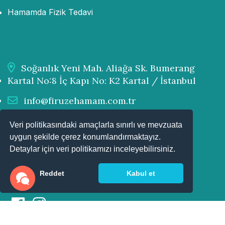
Hamamda Fizik Tedavi
Soğanlık Yeni Mah. Aliağa Sk. Bumerang
Kartal No:8 İç Kapı No: K2 Kartal / İstanbul
info@firuzehamam.com.tr
0 505 299 19 91
Veri politikasındaki amaçlarla sınırlı ve mevzuata
uygun şekilde çerez konumlandırmaktayız.
0 216 766 27 66
Detaylar için veri politikamızı inceleyebilirsiniz.
0 216 766 27 67
Reddet
Kabul et
Hafta içi 10:00 - 23:00