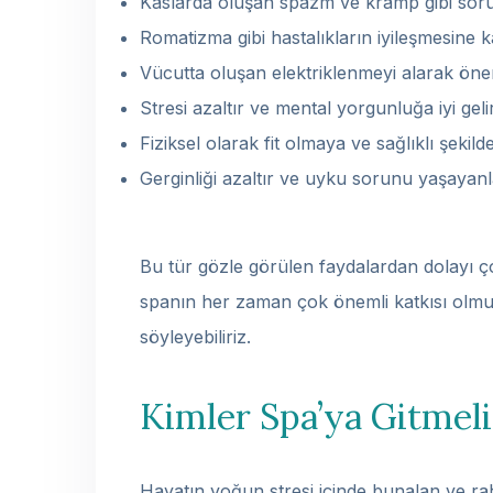
Kaslarda oluşan spazm ve kramp gibi sorun
Romatizma gibi hastalıkların iyileşmesine ka
Vücutta oluşan elektriklenmeyi alarak önem
Stresi azaltır ve mental yorgunluğa iyi gelir
Fiziksel olarak fit olmaya ve sağlıklı şekil
Gerginliği azaltır ve uyku sorunu yaşayan
Bu tür gözle görülen faydalardan dolayı ço
spanın her zaman çok önemli katkısı olmuş
söyleyebiliriz.
Kimler Spa’ya Gitmeli
Hayatın yoğun stresi içinde bunalan ve rah