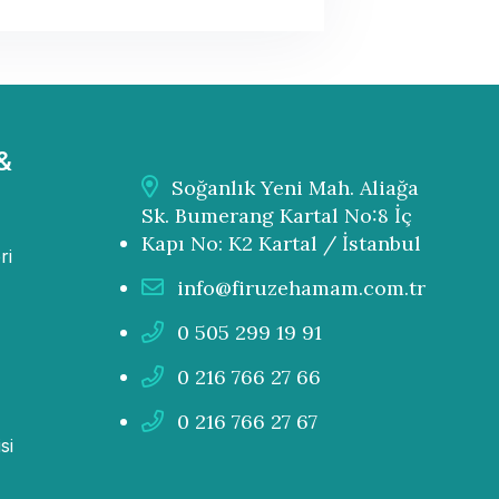
&
Soğanlık Yeni Mah. Aliağa
Sk. Bumerang Kartal No:8 İç
Kapı No: K2 Kartal / İstanbul
ri
info@firuzehamam.com.tr
0 505 299 19 91
0 216 766 27 66
0 216 766 27 67
si