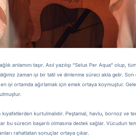
ğlık anlamını taşır. Asıl yazılışı “Selus Per Aqua” olup, 
iğimiz zaman iyi bir tatil ve dinlenme süreci akla gelir. So
i en iyi ortamda ağırlamak için emek ortaya koymuştur. Ge
utmuştur.
 kıyafetlerden kurtulmalıdır. Peştamal, havlu, bornoz ve terli
ğlar bu sürecin başarılı olmasına destek sağlar. Vücudun te
anları rahatlatan sonuçlar ortaya çıkar.