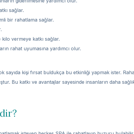
ların giderilmesine yardımcı olur.
tkı sağlar.
li bir rahatlama sağlar.
.
de kilo vermeye katkı sağlar.
ların rahat uyumasına yardımcı olur.
k sayıda kişi fırsat buldukça bu etkinliği yapmak ister. Rah
tur. Bu katkı ve avantajlar sayesinde insanların daha sağl
dir?
atlamak isteyen herkes SPA ile rahatlayıp huzuru bulabilir. 